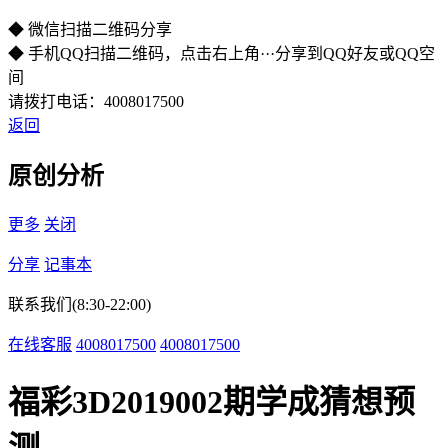
◆ 微信扫描二维码分享
◆ 手机QQ扫描二维码，点击右上角···分享到QQ好友或QQ空
间
请拨打电话：4008017500
返回
原创分析
更多
关闭
分享
记事本
联系我们(8:30-22:00)
在线客服
4008017500
4008017500
福彩3D2019002期学成猜想预