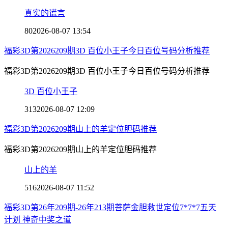
真实的谎言
80
2026-08-07 13:54
福彩3D第2026209期3D 百位小王子今日百位号码分析推荐
福彩3D第2026209期3D 百位小王子今日百位号码分析推荐
3D 百位小王子
313
2026-08-07 12:09
福彩3D第2026209期山上的羊定位胆码推荐
福彩3D第2026209期山上的羊定位胆码推荐
山上的羊
516
2026-08-07 11:52
福彩3D第26年209期-26年213期菩萨金胆救世定位7*7*7五天
计划 神奇中奖之道