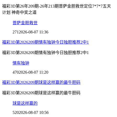
福彩3D第26年209期-26年213期菩萨金胆救世定位7*7*7五天
计划 神奇中奖之道
菩萨金胆救世
271
2026-08-07 11:36
福彩3D第2026209期情有独钟今日独胆推荐2中1
福彩3D第2026209期情有独钟今日独胆推荐2中1
情有独钟
470
2026-08-07 11:20
福彩3D第2026209期球是这样赢的最牛胆码
福彩3D第2026209期球是这样赢的最牛胆码
球是这样赢的
520
2026-08-07 10:56