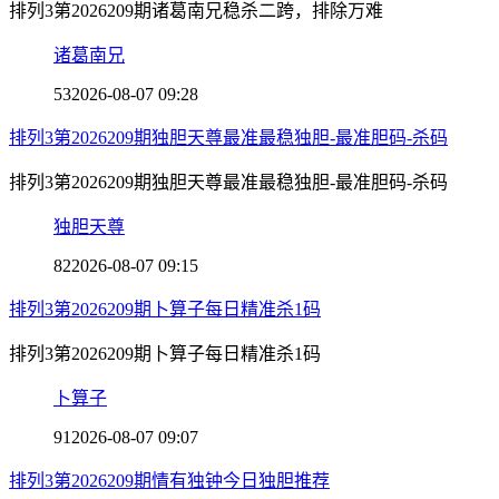
排列3第2026209期诸葛南兄稳杀二跨，排除万难
诸葛南兄
53
2026-08-07 09:28
排列3第2026209期独胆天尊最准最稳独胆-最准胆码-杀码
排列3第2026209期独胆天尊最准最稳独胆-最准胆码-杀码
独胆天尊
82
2026-08-07 09:15
排列3第2026209期卜算子每日精准杀1码
排列3第2026209期卜算子每日精准杀1码
卜算子
91
2026-08-07 09:07
排列3第2026209期情有独钟今日独胆推荐