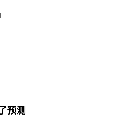
间
芽了预测