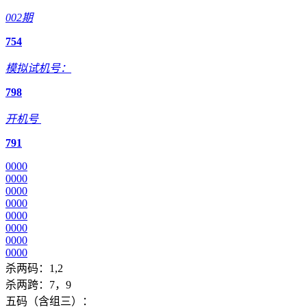
002期
7
5
4
模拟试机号：
7
9
8
开机号
7
9
1
0
0
0
0
0
0
0
0
0
0
0
0
0
0
0
0
0
0
0
0
0
0
0
0
0
0
0
0
0
0
0
0
杀两码：1,2
杀两跨：7，9
五码（含组三）：