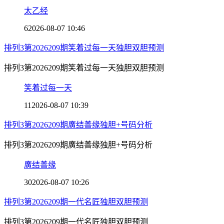
太乙经
6
2026-08-07 10:46
排列3第2026209期笑着过每一天独胆双胆预测
排列3第2026209期笑着过每一天独胆双胆预测
笑着过每一天
11
2026-08-07 10:39
排列3第2026209期廣结善缘独胆+号码分析
排列3第2026209期廣结善缘独胆+号码分析
廣结善缘
30
2026-08-07 10:26
排列3第2026209期一代名匠独胆双胆预测
排列3第2026209期一代名匠独胆双胆预测