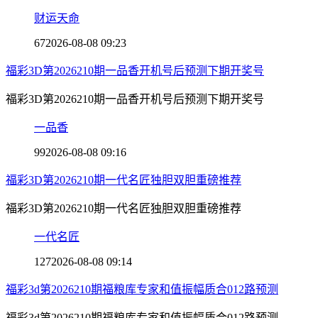
财运天命
67
2026-08-08 09:23
福彩3D第2026210期一品香开机号后预测下期开奖号
福彩3D第2026210期一品香开机号后预测下期开奖号
一品香
99
2026-08-08 09:16
福彩3D第2026210期一代名匠独胆双胆重磅推荐
福彩3D第2026210期一代名匠独胆双胆重磅推荐
一代名匠
127
2026-08-08 09:14
福彩3d第2026210期福粮库专家和值振幅质合012路预测
福彩3d第2026210期福粮库专家和值振幅质合012路预测