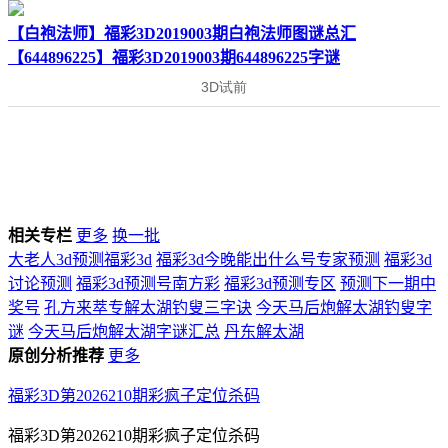
【白袍法师】福彩3D2019003期白袍法师图谜总汇
【644896225】福彩3D2019003期644896225字谜
相关专栏
更多
换一批
大老人3d预测福彩3d
福彩3d今晚能出什么号专家预测
福彩3d
讨论预测
福彩3d预测号南方彩
福彩3d预测专区
预测下一期中
奖号
孔方来萃专解太湖钓叟三字诀
今天马后炮解太湖钓叟字
谜
今天马后炮解太湖字谜汇总
丹东解太湖
原创分析推荐
更多
福彩3D第2026210期彩疯子定位杀码
福彩3D第2026210期彩疯子定位杀码