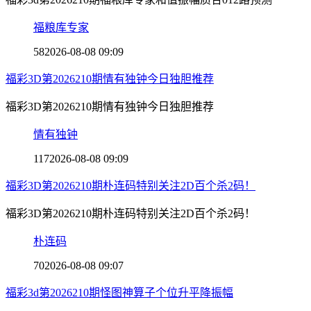
福粮库专家
58
2026-08-08 09:09
福彩3D第2026210期情有独钟今日独胆推荐
福彩3D第2026210期情有独钟今日独胆推荐
情有独钟
117
2026-08-08 09:09
福彩3D第2026210期朴连码特别关注2D百个杀2码！
福彩3D第2026210期朴连码特别关注2D百个杀2码！
朴连码
70
2026-08-08 09:07
福彩3d第2026210期怪图神算子个位升平降振幅