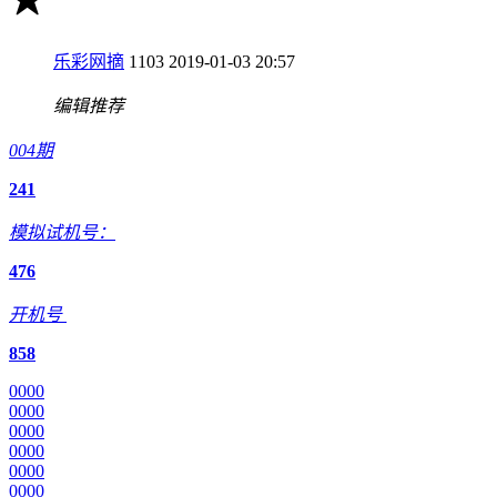
★
乐彩网摘
1103
2019-01-03 20:57
编辑推荐
004期
2
4
1
模拟试机号：
4
7
6
开机号
8
5
8
0
0
0
0
0
0
0
0
0
0
0
0
0
0
0
0
0
0
0
0
0
0
0
0