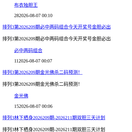
布衣独胆王
28
2026-08-07 00:10
排列3第2026209期必中两码组合今天开奖号金胆必出
排列3第2026209期必中两码组合今天开奖号金胆必出
必中两码组合
11
2026-08-07 00:07
排列3第2026209期金光佛杀二码预测！
排列3第2026209期金光佛杀二码预测！
金光佛
15
2026-08-07 00:06
排列3林下栖身2026209期-2026211期双胆三天计划
排列3林下栖身2026209期-2026211期双胆三天计划