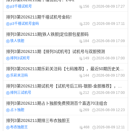
p3千禧试机号
156
2026-08-09 17:27
排列3第2026211期千禧试机号金码！
p3千禧试机号金码
220
2026-08-09 17:11
排列3第2026211期[铁人铁胆]定位胆包星胆码
铁人铁胆
184
2026-08-09 17:09
排列3第2026211期【排列3试机号】试机号与双胆预测
排列3试机号
149
2026-08-09 17:00
排列3第2026211期乐彩关注码【七码推荐】，最近50期历史关注码查询
乐彩关注码
144
2026-08-09 17:00
排列3第2026211期试机号【试机号后三码-银胆-金胆推荐】，最近50期历史试机号查询
排列三试机号
212
2026-08-09 17:00
排列3第2026211期占卜独胆免费预测百个直选70注组合
占卜独胆
269
2026-08-09 12:23
排列3第2026211期排三布衣独胆王
布衣独胆王
468
2026-08-09 12:11