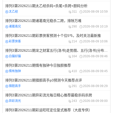
排列3第2026211期太乙经杀码+杀尾+杀跨+胆码分析
太乙经
311
2026-08-09 10:59
排列3第2026211期诸葛南兄稳杀二跨，排除万难
诸葛南兄
290
2026-08-09 10:19
排列3第2026211期彩票侠客预测十个位5*5，及时关注最新推
彩票侠客
214
2026-08-09 10:06
排列3第2026211期龙之财富五行(洛书)走势图、五行(洛书)分布图、五行(洛书)预测
白猫好猫
164
2026-08-09 09:46
排列3第2026211期情有独钟今日独胆推荐
情有独钟
410
2026-08-09 09:45
排列3第2026211期猎胆高手p3预测今天推荐点评
猎胆高手
291
2026-08-09 09:29
排列3第2026211期异彩流光每日精心推荐最稳杀码杀跨
异彩流光
243
2026-08-09 09:00
排列3第2026211期彩运旺旺定位复式推荐（大底专供）