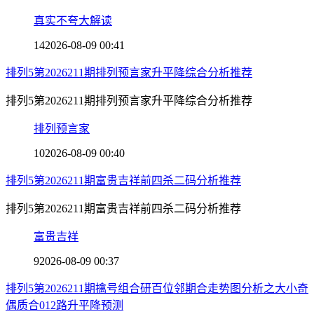
真实不夸大解读
14
2026-08-09 00:41
排列5第2026211期排列预言家升平降综合分析推荐
排列5第2026211期排列预言家升平降综合分析推荐
排列预言家
10
2026-08-09 00:40
排列5第2026211期富贵吉祥前四杀二码分析推荐
排列5第2026211期富贵吉祥前四杀二码分析推荐
富贵吉祥
9
2026-08-09 00:37
排列5第2026211期擒号组合研百位邻期合走势图分析之大小奇
偶质合012路升平降预测