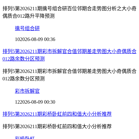
排列5第2026211期擒号组合研百位邻期合走势图分析之大小奇
偶质合012路升平降预测
擒号组合研
10
2026-08-09 00:36
排列5第2026211期彩市拆解官合值邻期差走势图大小奇偶质合
012路余数分区预测
排列5第2026211期彩市拆解官合值邻期差走势图大小奇偶质合
012路余数分区预测
彩市拆解官
12
2026-08-09 00:30
排列5第2026211期彩桥卧虹前四和值大小分析推荐
排列5第2026211期彩桥卧虹前四和值大小分析推荐
彩桥卧虹