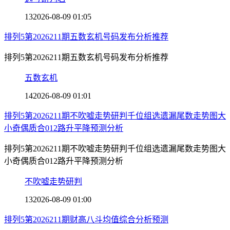
13
2026-08-09 01:05
排列5第2026211期五数玄机号码发布分析推荐
排列5第2026211期五数玄机号码发布分析推荐
五数玄机
14
2026-08-09 01:01
排列5第2026211期不吹嘘走势研判千位组选遗漏尾数走势图大
小奇偶质合012路升平降预测分析
排列5第2026211期不吹嘘走势研判千位组选遗漏尾数走势图大
小奇偶质合012路升平降预测分析
不吹嘘走势研判
13
2026-08-09 01:00
排列5第2026211期财高八斗均值综合分析预测