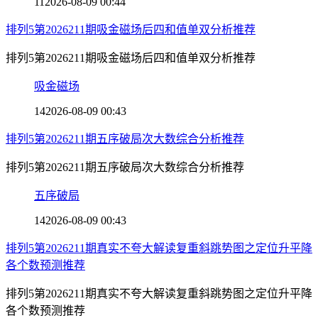
11
2026-08-09 00:44
排列5第2026211期吸金磁场后四和值单双分析推荐
排列5第2026211期吸金磁场后四和值单双分析推荐
吸金磁场
14
2026-08-09 00:43
排列5第2026211期五序破局次大数综合分析推荐
排列5第2026211期五序破局次大数综合分析推荐
五序破局
14
2026-08-09 00:43
排列5第2026211期真实不夸大解读复重斜跳势图之定位升平降
各个数预测推荐
排列5第2026211期真实不夸大解读复重斜跳势图之定位升平降
各个数预测推荐