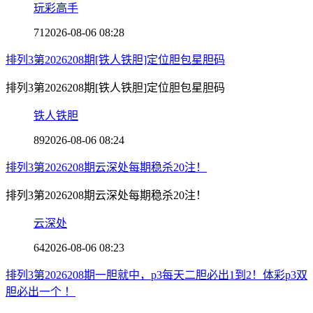
玩彩高手
71
2026-08-06 08:28
排列3第2026208期[铁人铁胆]定位胆包星胆码
排列3第2026208期[铁人铁胆]定位胆包星胆码
铁人铁胆
89
2026-08-06 08:24
排列3第2026208期云深处每期稳杀20注！
排列3第2026208期云深处每期稳杀20注！
云深处
64
2026-08-06 08:23
排列3第2026208期一胆就中，p3每天二胆必出1到2！体彩p3双
胆必出一个 ！