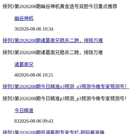
排列3第2026208期幽谷神机黄金选号双胆今日重点推荐
幽谷神机
30
2026-08-06 10:34
排列3第2026208期诸葛南兄稳杀二跨，排除万难
排列3第2026208期诸葛南兄稳杀二跨，排除万难
诸葛南兄
40
2026-08-06 10:21
排列3第2026208期今日精准p3预测_p3预测今晚专家预测号！
排列3第2026208期今日精准p3预测_p3预测今晚专家预测号！
今日精准
83
2026-08-06 09:43
排列3第2026208期低调看胆专家专栏-胆码最准确