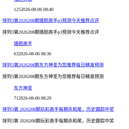
125
2026-08-06 08:40
排列3第2026208期猎胆高手p3预测今天推荐点评
排列3第2026208期猎胆高手p3预测今天推荐点评
猎胆高手
63
2026-08-06 08:36
排列3第2026208期东方神圣为您推荐每日精准预测
排列3第2026208期东方神圣为您推荐每日精准预测
东方神圣
71
2026-08-06 08:29
排列3第 2026208期玩彩高手每期杀和尾，历史跟踪中奖
排列3第 2026208期玩彩高手每期杀和尾，历史跟踪中奖