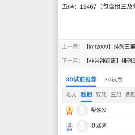
五码：13467（包含组三及
【lmf2009】排列三第2
【非常静距离】排列三