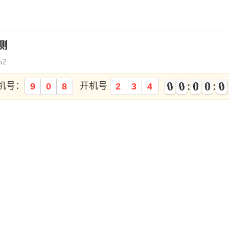
测
52
0
0
0
0
0
0
0
0
0
0
0
0
0
0
0
0
0
0
0
0
机号：
开机号
9
0
8
2
3
4