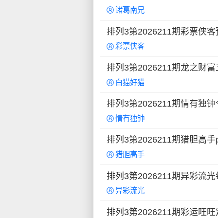
诸葛南兄
排列3第2026211期彩票侠
彩票侠客
排列3第2026211期龙之财
白猫好猫
排列3第2026211期情有独
情有独钟
排列3第2026211期猎胆高
猎胆高手
排列3第2026211期异彩
异彩流光
排列3第2026211期彩运