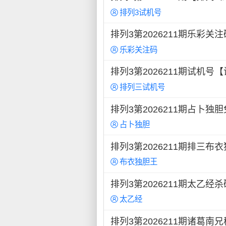
排列3试机号
排列3第2026211期乐彩
乐彩关注码
排列3第2026211期试机
排列三试机号
排列3第2026211期占卜独
占卜独胆
排列3第2026211期排三布
布衣独胆王
排列3第2026211期太乙经
太乙经
排列3第2026211期诸葛