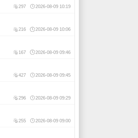
297
2026-08-09 10:19
216
2026-08-09 10:06
167
2026-08-09 09:46
427
2026-08-09 09:45
296
2026-08-09 09:29
255
2026-08-09 09:00