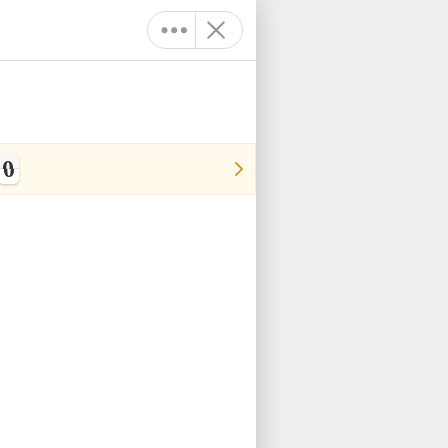
0
0
0
0