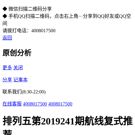
◆ 微信扫描二维码分享
◆ 手机QQ扫描二维码，点击右上角···分享到QQ好友或QQ空
间
请拨打电话：4008017500
返回
原创分析
更多
关闭
分享
记事本
联系我们(8:30-22:00)
在线客服
4008017500
4008017500
排列五第2019241期航线复式推