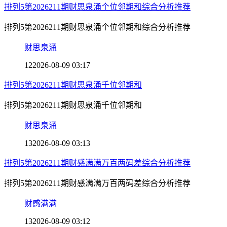
排列5第2026211期财思泉涌个位邻期和综合分析推荐
排列5第2026211期财思泉涌个位邻期和综合分析推荐
财思泉涌
12
2026-08-09 03:17
排列5第2026211期财思泉涌千位邻期和
排列5第2026211期财思泉涌千位邻期和
财思泉涌
13
2026-08-09 03:13
排列5第2026211期财感满满万百两码差综合分析推荐
排列5第2026211期财感满满万百两码差综合分析推荐
财感满满
13
2026-08-09 03:12