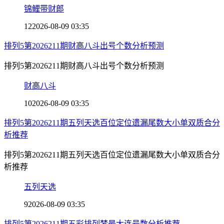
锦鲤带财郎
12
2026-08-09 03:35
排列5第2026211期财高八斗出号个数分析预测
排列5第2026211期财高八斗出号个数分析预测
财高八斗
10
2026-08-09 03:35
排列5第2026211期五列天选百位定位遗漏尾数大小单双质合分
析推荐
排列5第2026211期五列天选百位定位遗漏尾数大小单双质合分
析推荐
五列天选
9
2026-08-09 03:35
排列5第2026211期五彩排列梦最大连号数分析推荐