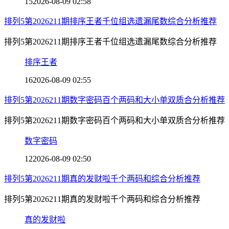
15
2026-08-09 02:58
排列5第2026211期排序王者千位组选遗漏尾数综合分析推荐
排列5第2026211期排序王者千位组选遗漏尾数综合分析推荐
排序王者
16
2026-08-09 02:55
排列5第2026211期数字密码百个两码和大小单双质合分析推荐
排列5第2026211期数字密码百个两码和大小单双质合分析推荐
数字密码
12
2026-08-09 02:50
排列5第2026211期真的发财啦千个两码和综合分析推荐
排列5第2026211期真的发财啦千个两码和综合分析推荐
真的发财啦