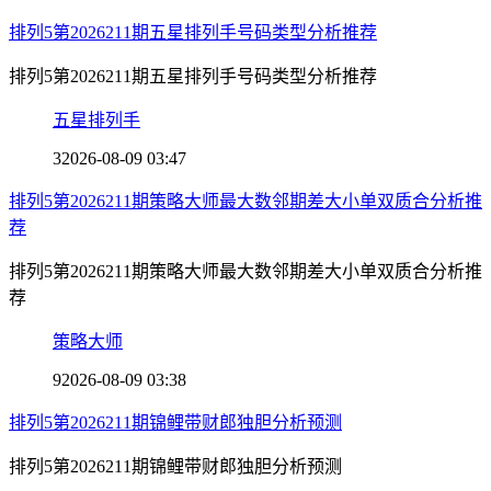
排列5第2026211期五星排列手号码类型分析推荐
排列5第2026211期五星排列手号码类型分析推荐
五星排列手
3
2026-08-09 03:47
排列5第2026211期策略大师最大数邻期差大小单双质合分析推
荐
排列5第2026211期策略大师最大数邻期差大小单双质合分析推
荐
策略大师
9
2026-08-09 03:38
排列5第2026211期锦鲤带财郎独胆分析预测
排列5第2026211期锦鲤带财郎独胆分析预测