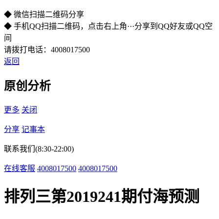
◆ 微信扫描二维码分享
◆ 手机QQ扫描二维码，点击右上角···分享到QQ好友或QQ空
间
请拨打电话：4008017500
返回
原创分析
更多
关闭
分享
记事本
联系我们(8:30-22:00)
在线客服
4008017500
4008017500
排列三第2019241期付海预测