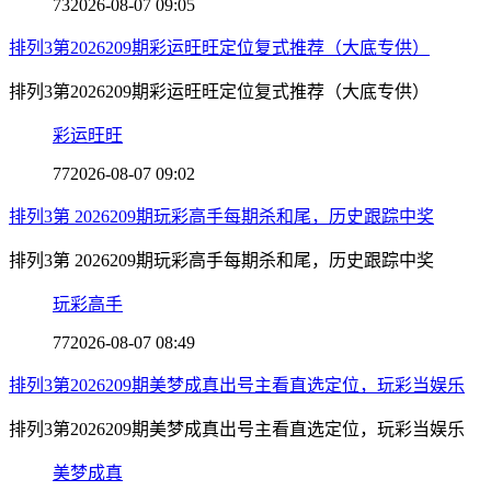
73
2026-08-07 09:05
排列3第2026209期彩运旺旺定位复式推荐（大底专供）
排列3第2026209期彩运旺旺定位复式推荐（大底专供）
彩运旺旺
77
2026-08-07 09:02
排列3第 2026209期玩彩高手每期杀和尾，历史跟踪中奖
排列3第 2026209期玩彩高手每期杀和尾，历史跟踪中奖
玩彩高手
77
2026-08-07 08:49
排列3第2026209期美梦成真出号主看直选定位，玩彩当娱乐
排列3第2026209期美梦成真出号主看直选定位，玩彩当娱乐
美梦成真