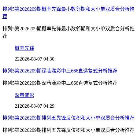
排列5第2026209期概率先锋最小数邻期和大小单双质合分析推
荐
排列5第2026209期概率先锋最小数邻期和大小单双质合分析推
荐
概率先锋
22
2026-08-07 04:30
排列5第2026209期深巷漾彩中三666直选复式分析推荐
排列5第2026209期深巷漾彩中三666直选复式分析推荐
深巷漾彩
21
2026-08-07 04:29
排列5第2026209期排列五先锋反位积和大小单双质合分析推荐
排列5第2026209期排列五先锋反位积和大小单双质合分析推荐