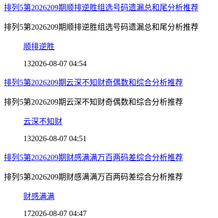
排列5第2026209期顺排逆胜组选号码遗漏总和尾分析推荐
排列5第2026209期顺排逆胜组选号码遗漏总和尾分析推荐
顺排逆胜
13
2026-08-07 04:54
排列5第2026209期云深不知财奇偶数和综合分析推荐
排列5第2026209期云深不知财奇偶数和综合分析推荐
云深不知财
13
2026-08-07 04:51
排列5第2026209期财感满满万百两码差综合分析推荐
排列5第2026209期财感满满万百两码差综合分析推荐
财感满满
17
2026-08-07 04:47