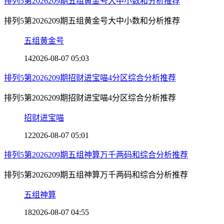
排列5第2026209期五组黄金号大中小数和分析推荐
排列5第2026209期五组黄金号大中小数和分析推荐
五组黄金号
14
2026-08-07 05:03
排列5第2026209期招财进宝喵4分区综合分析推荐
排列5第2026209期招财进宝喵4分区综合分析推荐
招财进宝喵
12
2026-08-07 05:01
排列5第2026209期五组神算万千两码和综合分析推荐
排列5第2026209期五组神算万千两码和综合分析推荐
五组神算
18
2026-08-07 04:55