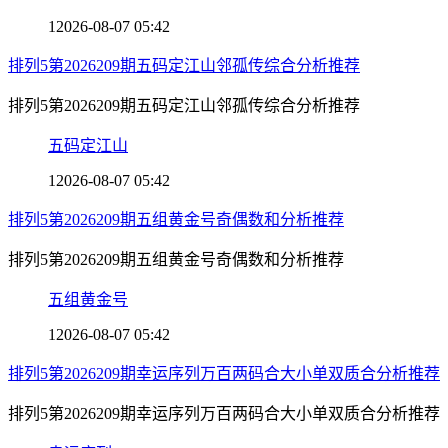
1
2026-08-07 05:42
排列5第2026209期五码定江山邻孤传综合分析推荐
排列5第2026209期五码定江山邻孤传综合分析推荐
五码定江山
1
2026-08-07 05:42
排列5第2026209期五组黄金号奇偶数和分析推荐
排列5第2026209期五组黄金号奇偶数和分析推荐
五组黄金号
1
2026-08-07 05:42
排列5第2026209期幸运序列万百两码合大小单双质合分析推荐
排列5第2026209期幸运序列万百两码合大小单双质合分析推荐