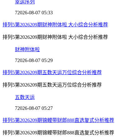
幸运序列
7
2026-08-07 05:33
排列5第2026209期财神附体啦 大小综合分析推荐
排列5第2026209期财神附体啦 大小综合分析推荐
财神附体啦
7
2026-08-07 05:29
排列5第2026209期五数天运万位综合分析推荐
排列5第2026209期五数天运万位综合分析推荐
五数天运
7
2026-08-07 05:27
排列5第2026209期锦鲤带财郎888直选复式分析推荐
排列5第2026209期锦鲤带财郎888直选复式分析推荐