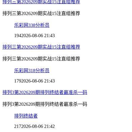
排列三第2026209期实战15注直组推荐
排列三第2026209期实战15注直组推荐
乐彩网338分析员
194
2026-08-06 21:43
排列三第2026209期实战15注直组推荐
排列三第2026209期实战15注直组推荐
乐彩网318分析员
179
2026-08-06 21:43
排列3第2026209期排列终结者最准杀一码
排列3第2026209期排列终结者最准杀一码
排列终结者
217
2026-08-06 21:42