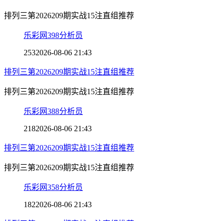
排列三第2026209期实战15注直组推荐
乐彩网398分析员
253
2026-08-06 21:43
排列三第2026209期实战15注直组推荐
排列三第2026209期实战15注直组推荐
乐彩网388分析员
218
2026-08-06 21:43
排列三第2026209期实战15注直组推荐
排列三第2026209期实战15注直组推荐
乐彩网358分析员
182
2026-08-06 21:43