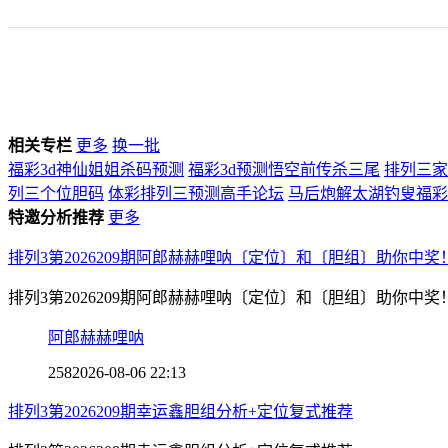
相关专栏
更多
换一批
福彩3d神仙姐姐杀码预测
福彩3d预测悟空前传杀三尾
排列三家
列三个位胆码
体彩排列三预测高手论坛
马后炮解太湖钓叟福彩
特邀分析推荐
更多
排列3第2026209期阿郎赫赫哩呐〔定位〕和〔胆组〕助你中奖
排列3第2026209期阿郎赫赫哩呐〔定位〕和〔胆组〕助你中奖
阿郎赫赫哩呐
258
2026-08-06 22:13
排列3第2026209期幸运鑫胆组分析+定位复式推荐