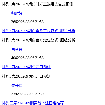
排列3第2026209期归时好直选组选复式预测
归时好
266
2026-08-06 21:58
排列3第2026209期白鱼舟定位复式+胆组分析
排列3第2026209期白鱼舟定位复式+胆组分析
白鱼舟
404
2026-08-06 21:58
排列3第2026209期先开口预测
排列3第2026209期先开口预测
先开口
238
2026-08-06 21:50
排列三第2026209期实战15注直组推荐