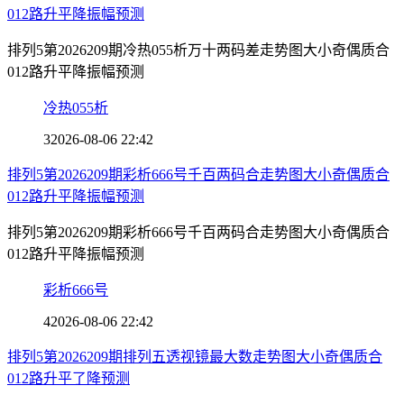
012路升平降振幅预测
排列5第2026209期冷热055析万十两码差走势图大小奇偶质合
012路升平降振幅预测
冷热055析
3
2026-08-06 22:42
排列5第2026209期彩析666号千百两码合走势图大小奇偶质合
012路升平降振幅预测
排列5第2026209期彩析666号千百两码合走势图大小奇偶质合
012路升平降振幅预测
彩析666号
4
2026-08-06 22:42
排列5第2026209期排列五透视镜最大数走势图大小奇偶质合
012路升平了降预测