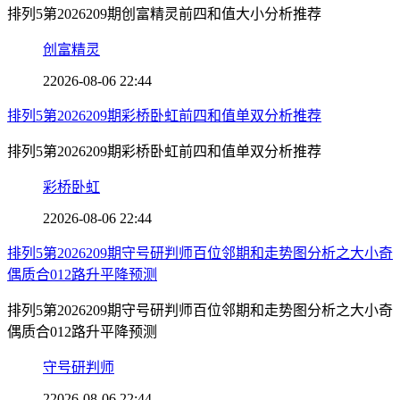
排列5第2026209期创富精灵前四和值大小分析推荐
创富精灵
2
2026-08-06 22:44
排列5第2026209期彩桥卧虹前四和值单双分析推荐
排列5第2026209期彩桥卧虹前四和值单双分析推荐
彩桥卧虹
2
2026-08-06 22:44
排列5第2026209期守号研判师百位邻期和走势图分析之大小奇
偶质合012路升平降预测
排列5第2026209期守号研判师百位邻期和走势图分析之大小奇
偶质合012路升平降预测
守号研判师
2
2026-08-06 22:44