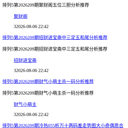
排列5第2026209期聚财阁五位三胆分析推荐
聚财阁
3
2026-08-06 22:42
排列5第2026209期招财进宝斋中三定五和尾分析推荐
排列5第2026209期招财进宝斋中三定五和尾分析推荐
招财进宝斋
3
2026-08-06 22:42
排列5第2026209期财气小萌主杀一码分析推荐
排列5第2026209期财气小萌主杀一码分析推荐
财气小萌主
3
2026-08-06 22:42
排列5第2026209期冷热055析万十两码差走势图大小奇偶质合