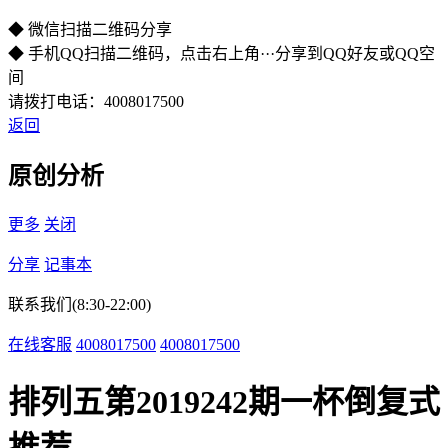
◆ 微信扫描二维码分享
◆ 手机QQ扫描二维码，点击右上角···分享到QQ好友或QQ空
间
请拨打电话：4008017500
返回
原创分析
更多
关闭
分享
记事本
联系我们(8:30-22:00)
在线客服
4008017500
4008017500
排列五第2019242期一杯倒复式