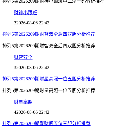
排列5第2026209期财神小跟班中三杀一码分析推荐
财神小跟班
3
2026-08-06 22:42
排列5第2026209期财智双全后四双胆分析推荐
排列5第2026209期财智双全后四双胆分析推荐
财智双全
3
2026-08-06 22:42
排列5第2026209期财星高照一位五胆分析推荐
排列5第2026209期财星高照一位五胆分析推荐
财星高照
4
2026-08-06 22:42
排列5第2026209期聚财阁五位三胆分析推荐