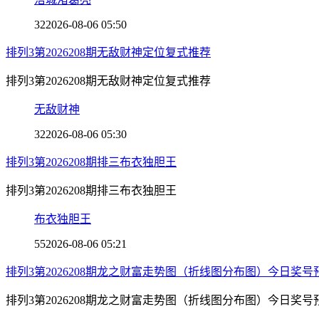
32
2026-08-06 05:50
排列3第2026208期无敌财神定位复式推荐
排列3第2026208期无敌财神定位复式推荐
无敌财神
32
2026-08-06 05:30
排列3第2026208期排三布衣独胆王
排列3第2026208期排三布衣独胆王
布衣独胆王
55
2026-08-06 05:21
排列3第2026208期龙之财富走势图（折线图分布图）今日奖号
排列3第2026208期龙之财富走势图（折线图分布图）今日奖号