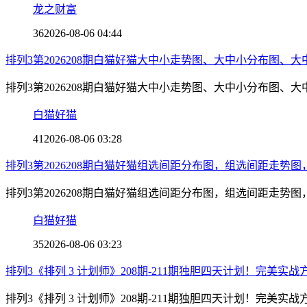
龙之财富
36
2026-08-06 04:44
排列3第2026208期白猫好猫大中小走势图、大中小分布图、
排列3第2026208期白猫好猫大中小走势图、大中小分布图、
白猫好猫
41
2026-08-06 03:28
排列3第2026208期白猫好猫组选间距分布图，组选间距走势
排列3第2026208期白猫好猫组选间距分布图，组选间距走势
白猫好猫
35
2026-08-06 03:23
排列3《排列 3 计划师》208期-211期独胆四天计划！完美实
排列3《排列 3 计划师》208期-211期独胆四天计划！完美实