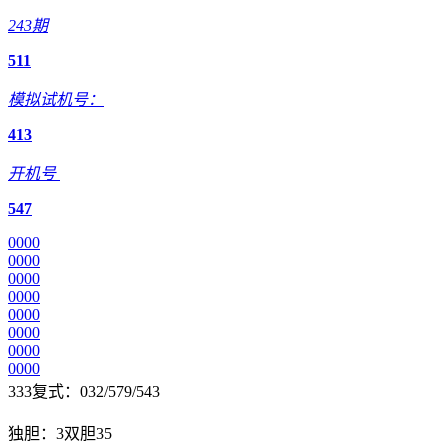
243期
5
1
1
模拟试机号：
4
1
3
开机号
5
4
7
0
0
0
0
0
0
0
0
0
0
0
0
0
0
0
0
0
0
0
0
0
0
0
0
0
0
0
0
0
0
0
0
333复式：032/579/543
独胆：3双胆35