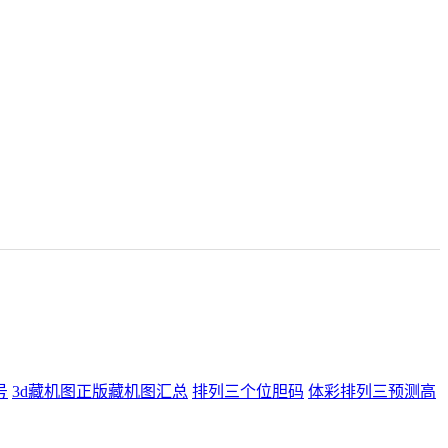
号
3d藏机图正版藏机图汇总
排列三个位胆码
体彩排列三预测高