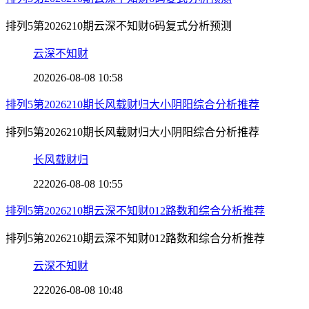
排列5第2026210期云深不知财6码复式分析预测
云深不知财
20
2026-08-08 10:58
排列5第2026210期长风载财归大小阴阳综合分析推荐
排列5第2026210期长风载财归大小阴阳综合分析推荐
长风载财归
22
2026-08-08 10:55
排列5第2026210期云深不知财012路数和综合分析推荐
排列5第2026210期云深不知财012路数和综合分析推荐
云深不知财
22
2026-08-08 10:48