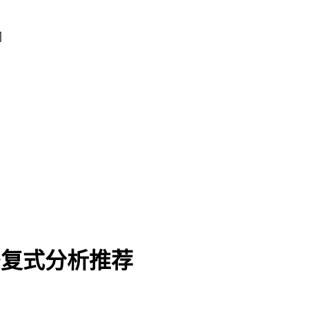
间
7码复式分析推荐