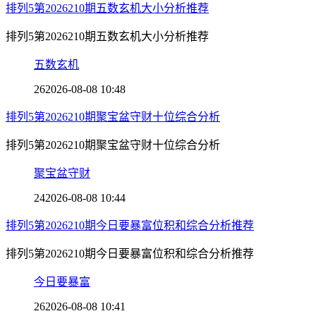
排列5第2026210期五数玄机大小分析推荐
排列5第2026210期五数玄机大小分析推荐
五数玄机
26
2026-08-08 10:48
排列5第2026210期聚宝盆守财十位综合分析
排列5第2026210期聚宝盆守财十位综合分析
聚宝盆守财
24
2026-08-08 10:44
排列5第2026210期今日要暴富位积和综合分析推荐
排列5第2026210期今日要暴富位积和综合分析推荐
今日要暴富
26
2026-08-08 10:41