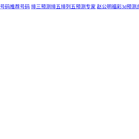
号码推荐号码
排三预测排五排列五预测专家
赵公明福彩3d预测