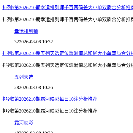
排列5第2026210期幸运排列师千百两码差大小单双质合分析推
排列5第2026210期幸运排列师千百两码差大小单双质合分析推
幸运排列师
32
2026-08-08 10:32
排列5第2026210期五列天选定位遗漏值总和尾大小单双质合分
排列5第2026210期五列天选定位遗漏值总和尾大小单双质合分
五列天选
28
2026-08-08 10:26
排列5第2026210期霜河映彩每日10注分析推荐
排列5第2026210期霜河映彩每日10注分析推荐
霜河映彩