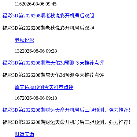
116
2026-08-06 09:45
福彩3D第2026208期老秋说彩开机号后双胆
福彩3D第2026208期老秋说彩开机号后双胆
老秋说彩
132
2026-08-06 09:28
福彩3D第2026208期詹天佑3d预测今天推荐点评
福彩3D第2026208期詹天佑3d预测今天推荐点评
詹天佑3d预测今天推荐点评
167
2026-08-06 09:18
福彩3D第2026208期财运天命开机号后三胆预测，强力推荐！
福彩3D第2026208期财运天命开机号后三胆预测，强力推荐！
财运天命