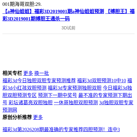
001期海哥双胆:29.
【a神仙姐姐】福彩3D2019001期a神仙姐姐预测
【搏胆王】福
彩3D2019001期搏胆王通杀一码
相关专栏
更多
换一批
福彩3d今日独胆双胆专家预测推荐
福彩3d双胆预测10中10
福
彩3d小红孩双胆预测
福彩3d专家预测独胆双胆
今日福彩3d独
胆双胆预测专区
预测下一期中奖号
最不准的专家预测下期出
号
彩坛诸葛亮双胆独胆
一休哥独胆双胆预测
3d独胆双胆专家
预测网
原创分析推荐
更多
福彩3d第2026208期最准确的专家推荐四胆预测！连中3