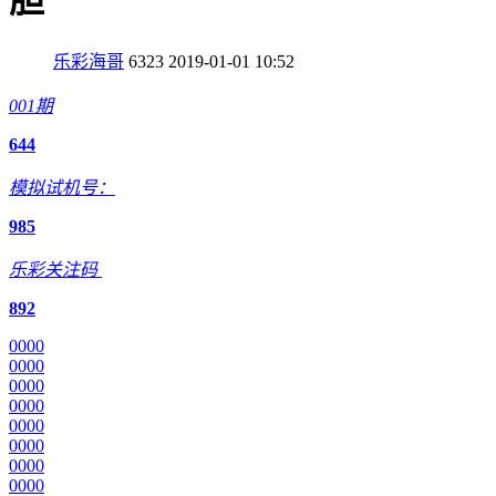
胆
乐彩海哥
6323
2019-01-01 10:52
001期
6
4
4
模拟试机号：
9
8
5
乐彩关注码
8
9
2
0
0
0
0
0
0
0
0
0
0
0
0
0
0
0
0
0
0
0
0
0
0
0
0
0
0
0
0
0
0
0
0