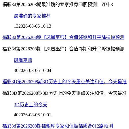
福彩3d第2026208期最准确的专家推荐四胆预测！连中3
最准确的专家推荐
13
2026-08-06 10:13
福彩3d第2026208期【凤凰巫师】合值邻期和升平降振幅预测
福彩3d第2026208期【凤凰巫师】合值邻期和升平降振幅预测
凤凰巫师
30
2026-08-06 10:04
福彩3D第2026208期3D历史上的今天重点关注和值，今天最准
福彩3D第2026208期3D历史上的今天重点关注和值，今天最准
3D历史上的今天
40
2026-08-06 10:01
福彩3d第2026208期福粮库专家和值振幅质合012路预测