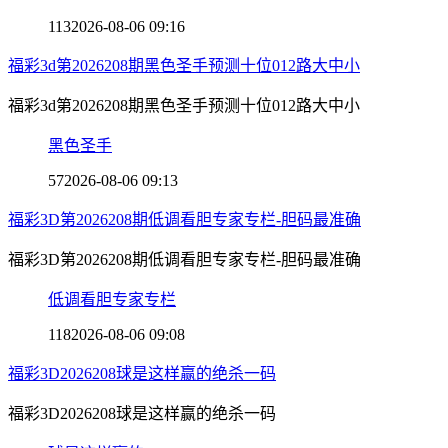
113
2026-08-06 09:16
福彩3d第2026208期黑色圣手预测十位012路大中小
福彩3d第2026208期黑色圣手预测十位012路大中小
黑色圣手
57
2026-08-06 09:13
福彩3D第2026208期低调看胆专家专栏-胆码最准确
福彩3D第2026208期低调看胆专家专栏-胆码最准确
低调看胆专家专栏
118
2026-08-06 09:08
福彩3D2026208球是这样赢的绝杀一码
福彩3D2026208球是这样赢的绝杀一码