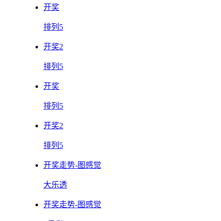
开奖
排列5
开奖2
排列5
开奖
排列5
开奖2
排列5
开奖走势-图感觉
大乐透
开奖走势-图感觉