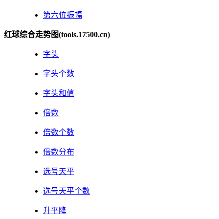
第六位振幅
红球综合走势图(tools.17500.cn)
字头
字头个数
字头和值
倍数
倍数个数
倍数分布
选号天平
选号天平个数
升平降