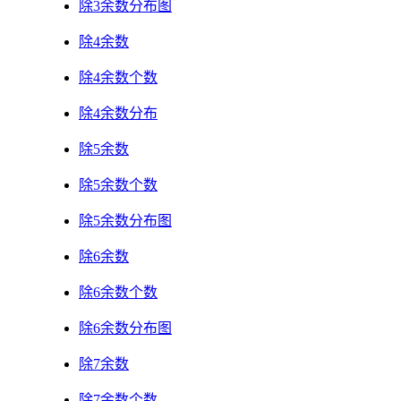
除3余数分布图
除4余数
除4余数个数
除4余数分布
除5余数
除5余数个数
除5余数分布图
除6余数
除6余数个数
除6余数分布图
除7余数
除7余数个数