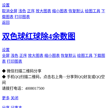
设置
取消全屏
浅色
正序
放大图表
缩小图表
恢复默认
绘图工具
下
载图表
打印图表
返回
双色球红球除4余数图
设置
全屏
浅色
正序
放大图表
缩小图表
恢复默认
绘图工具
下载图
表
打印图表
◆ 微信扫描二维码分享
◆ 手机QQ扫描二维码，点击右上角···分享到QQ好友或QQ空
间
请拨打电话：4008017500
更多
关闭
分享
记事本