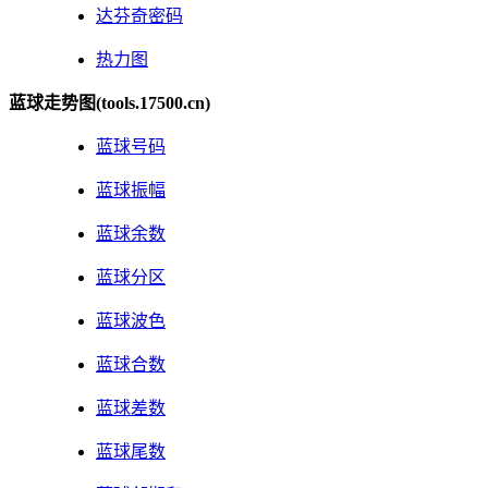
达芬奇密码
热力图
蓝球走势图(tools.17500.cn)
蓝球号码
蓝球振幅
蓝球余数
蓝球分区
蓝球波色
蓝球合数
蓝球差数
蓝球尾数