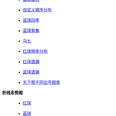
自定义顺序分布
蓝球四季
蓝球鸳鸯
乌七
红球频率分布
红球遗漏
蓝球遗漏
天下帮不同出号图表
折线走势图
红球
蓝球